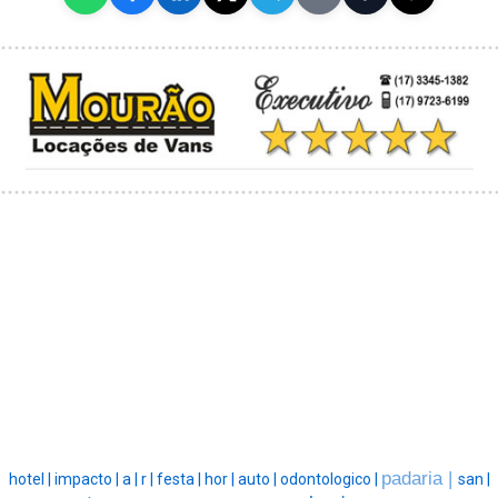
padaria |
hotel |
impacto |
a |
r |
festa |
hor |
auto |
odontologico |
san |