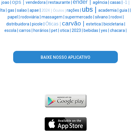
ender |
ops |
joao |
vendedora |
restaurante |
agência |
casas |
-1 |
ubs |
lta |
gas |
salao |
apae |
rações |
academia |
guia |
|
2024 |
Óculos |
papel |
rodoviária |
massagem |
supermercado |
silvano |
rodovi |
carvão |
Óticas |
distribuidora |
picole |
estetica |
bicicletaria |
escola |
carros |
horários |
pet |
otica |
2023 |
bebidas |
yes |
chacara |
BAIXE NOSSO APLICATIVO