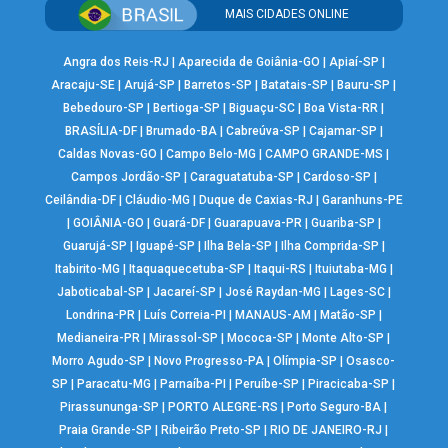
MAIS CIDADES ONLINE
Angra dos Reis-RJ
|
Aparecida de Goiânia-GO
|
Apiaí-SP
|
Aracaju-SE
|
Arujá-SP
|
Barretos-SP
|
Batatais-SP
|
Bauru-SP
|
Bebedouro-SP
|
Bertioga-SP
|
Biguaçu-SC
|
Boa Vista-RR
|
BRASÍLIA-DF
|
Brumado-BA
|
Cabreúva-SP
|
Cajamar-SP
|
Caldas Novas-GO
|
Campo Belo-MG
|
CAMPO GRANDE-MS
|
Campos Jordão-SP
|
Caraguatatuba-SP
|
Cardoso-SP
|
Ceilândia-DF
|
Cláudio-MG
|
Duque de Caxias-RJ
|
Garanhuns-PE
|
GOIÂNIA-GO
|
Guará-DF
|
Guarapuava-PR
|
Guariba-SP
|
Guarujá-SP
|
Iguapé-SP
|
Ilha Bela-SP
|
Ilha Comprida-SP
|
Itabirito-MG
|
Itaquaquecetuba-SP
|
Itaqui-RS
|
Ituiutaba-MG
|
Jaboticabal-SP
|
Jacareí-SP
|
José Raydan-MG
|
Lages-SC
|
Londrina-PR
|
Luís Correia-PI
|
MANAUS-AM
|
Matão-SP
|
Medianeira-PR
|
Mirassol-SP
|
Mococa-SP
|
Monte Alto-SP
|
Morro Agudo-SP
|
Novo Progresso-PA
|
Olímpia-SP
|
Osasco-
SP
|
Paracatu-MG
|
Parnaíba-PI
|
Peruíbe-SP
|
Piracicaba-SP
|
Pirassununga-SP
|
PORTO ALEGRE-RS
|
Porto Seguro-BA
|
Praia Grande-SP
|
Ribeirão Preto-SP
|
RIO DE JANEIRO-RJ
|