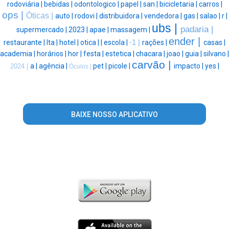
rodoviária |
bebidas |
odontologico |
papel |
san |
bicicletaria |
carros |
ops |
Óticas |
auto |
rodovi |
distribuidora |
vendedora |
gas |
salao |
r |
ubs |
padaria |
supermercado |
2023 |
apae |
massagem |
ender |
restaurante |
lta |
hotel |
otica |
|
escola |
-1 |
rações |
casas |
academia |
horários |
hor |
festa |
estetica |
chacara |
joao |
guia |
silvano |
carvão |
a |
agência |
pet |
picole |
impacto |
yes |
2024 |
Óculos |
BAIXE NOSSO APLICATIVO