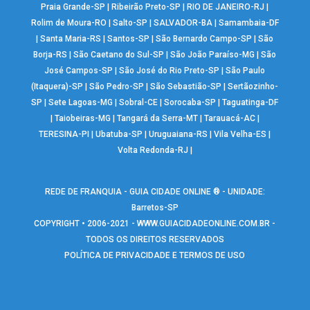
Praia Grande-SP
|
Ribeirão Preto-SP
|
RIO DE JANEIRO-RJ
|
Rolim de Moura-RO
|
Salto-SP
|
SALVADOR-BA
|
Samambaia-DF
|
Santa Maria-RS
|
Santos-SP
|
São Bernardo Campo-SP
|
São
Borja-RS
|
São Caetano do Sul-SP
|
São João Paraíso-MG
|
São
José Campos-SP
|
São José do Rio Preto-SP
|
São Paulo
(Itaquera)-SP
|
São Pedro-SP
|
São Sebastião-SP
|
Sertãozinho-
SP
|
Sete Lagoas-MG
|
Sobral-CE
|
Sorocaba-SP
|
Taguatinga-DF
|
Taiobeiras-MG
|
Tangará da Serra-MT
|
Tarauacá-AC
|
TERESINA-PI
|
Ubatuba-SP
|
Uruguaiana-RS
|
Vila Velha-ES
|
Volta Redonda-RJ
|
REDE DE FRANQUIA - GUIA CIDADE ONLINE ® - UNIDADE:
Barretos-SP
COPYRIGHT • 2006-2021 -
WWW.GUIACIDADEONLINE.COM.BR
-
TODOS OS DIREITOS RESERVADOS
POLÍTICA DE PRIVACIDADE E TERMOS DE USO