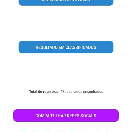
Warning
: mysql_fetch_array() expects parameter 1 to be
resource, array given in
/home/guiabarretos/www/conteudo_resultado_busca.php
on line
344
RESULTADO EM CLASSIFICADOS
Warning
: mysql_fetch_array() expects parameter 1 to be
resource, array given in
/home/guiabarretos/www/conteudo_resultado_busca.php
on line
496
Total de registros:
47 resultados encontrados
COMPARTILHAR REDES SOCIAIS