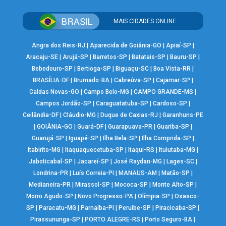
MAIS CIDADES ONLINE
Angra dos Reis-RJ
|
Aparecida de Goiânia-GO
|
Apiaí-SP
|
Aracaju-SE
|
Arujá-SP
|
Barretos-SP
|
Batatais-SP
|
Bauru-SP
|
Bebedouro-SP
|
Bertioga-SP
|
Biguaçu-SC
|
Boa Vista-RR
|
BRASÍLIA-DF
|
Brumado-BA
|
Cabreúva-SP
|
Cajamar-SP
|
Caldas Novas-GO
|
Campo Belo-MG
|
CAMPO GRANDE-MS
|
Campos Jordão-SP
|
Caraguatatuba-SP
|
Cardoso-SP
|
Ceilândia-DF
|
Cláudio-MG
|
Duque de Caxias-RJ
|
Garanhuns-PE
|
GOIÂNIA-GO
|
Guará-DF
|
Guarapuava-PR
|
Guariba-SP
|
Guarujá-SP
|
Iguapé-SP
|
Ilha Bela-SP
|
Ilha Comprida-SP
|
Itabirito-MG
|
Itaquaquecetuba-SP
|
Itaqui-RS
|
Ituiutaba-MG
|
Jaboticabal-SP
|
Jacareí-SP
|
José Raydan-MG
|
Lages-SC
|
Londrina-PR
|
Luís Correia-PI
|
MANAUS-AM
|
Matão-SP
|
Medianeira-PR
|
Mirassol-SP
|
Mococa-SP
|
Monte Alto-SP
|
Morro Agudo-SP
|
Novo Progresso-PA
|
Olímpia-SP
|
Osasco-
SP
|
Paracatu-MG
|
Parnaíba-PI
|
Peruíbe-SP
|
Piracicaba-SP
|
Pirassununga-SP
|
PORTO ALEGRE-RS
|
Porto Seguro-BA
|