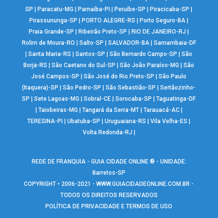
SP
|
Paracatu-MG
|
Parnaíba-PI
|
Peruíbe-SP
|
Piracicaba-SP
|
Pirassununga-SP
|
PORTO ALEGRE-RS
|
Porto Seguro-BA
|
Praia Grande-SP
|
Ribeirão Preto-SP
|
RIO DE JANEIRO-RJ
|
Rolim de Moura-RO
|
Salto-SP
|
SALVADOR-BA
|
Samambaia-DF
|
Santa Maria-RS
|
Santos-SP
|
São Bernardo Campo-SP
|
São
Borja-RS
|
São Caetano do Sul-SP
|
São João Paraíso-MG
|
São
José Campos-SP
|
São José do Rio Preto-SP
|
São Paulo
(Itaquera)-SP
|
São Pedro-SP
|
São Sebastião-SP
|
Sertãozinho-
SP
|
Sete Lagoas-MG
|
Sobral-CE
|
Sorocaba-SP
|
Taguatinga-DF
|
Taiobeiras-MG
|
Tangará da Serra-MT
|
Tarauacá-AC
|
TERESINA-PI
|
Ubatuba-SP
|
Uruguaiana-RS
|
Vila Velha-ES
|
Volta Redonda-RJ
|
REDE DE FRANQUIA - GUIA CIDADE ONLINE ® - UNIDADE:
Barretos-SP
COPYRIGHT • 2006-2021 -
WWW.GUIACIDADEONLINE.COM.BR
-
TODOS OS DIREITOS RESERVADOS
POLÍTICA DE PRIVACIDADE E TERMOS DE USO