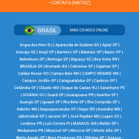
• CONTATO (MATRIZ)
MAIS CIDADES ONLINE
Angra dos Reis-RJ
|
Aparecida de Goiânia-GO
|
Apiaí-SP
|
Aracaju-SE
|
Arujá-SP
|
Barretos-SP
|
Batatais-SP
|
Bauru-SP
|
Bebedouro-SP
|
Bertioga-SP
|
Biguaçu-SC
|
Boa Vista-RR
|
BRASÍLIA-DF
|
Brumado-BA
|
Cabreúva-SP
|
Cajamar-SP
|
Caldas Novas-GO
|
Campo Belo-MG
|
CAMPO GRANDE-MS
|
Campos Jordão-SP
|
Caraguatatuba-SP
|
Cardoso-SP
|
Ceilândia-DF
|
Cláudio-MG
|
Duque de Caxias-RJ
|
Garanhuns-PE
|
GOIÂNIA-GO
|
Guará-DF
|
Guarapuava-PR
|
Guariba-SP
|
Guarujá-SP
|
Iguapé-SP
|
Ilha Bela-SP
|
Ilha Comprida-SP
|
Itabirito-MG
|
Itaquaquecetuba-SP
|
Itaqui-RS
|
Ituiutaba-MG
|
Jaboticabal-SP
|
Jacareí-SP
|
José Raydan-MG
|
Lages-SC
|
Londrina-PR
|
Luís Correia-PI
|
MANAUS-AM
|
Matão-SP
|
Medianeira-PR
|
Mirassol-SP
|
Mococa-SP
|
Monte Alto-SP
|
Morro Agudo-SP
|
Novo Progresso-PA
|
Olímpia-SP
|
Osasco-