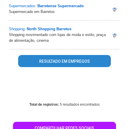
Supermercados:
Barretense Supermercado
Supermercado em Barretos
Shopping:
North Shopping Barretos
Shopping movimentado com lojas de moda e estilo, praça
de alimentação, cinema
RESULTADO EM EMPREGOS
Warning
: mysql_fetch_array() expects parameter 1 to be
resource, array given in
/home/guiabarretos/www/conteudo_resultado_busca.php
on line
569
Total de registros:
5 resultados encontrados
COMPARTILHAR REDES SOCIAIS