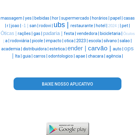
massagem |
yes |
bebidas |
hor |
supermercado |
horários |
papel |
casas
ubs |
|
r |
joao |
-1 |
san |
rodovi |
restaurante |
hotel |
|
pet |
2024 |
padaria |
Óticas |
rações |
gas |
festa |
vendedora |
bicicletaria |
Óculos
a |
rodoviária |
picole |
impacto |
otica |
2023 |
escola |
silvano |
salao |
|
carvão |
ender |
ops
academia |
distribuidora |
estetica |
auto |
|
lta |
guia |
carros |
odontologico |
apae |
chacara |
agência |
BAIXE NOSSO APLICATIVO